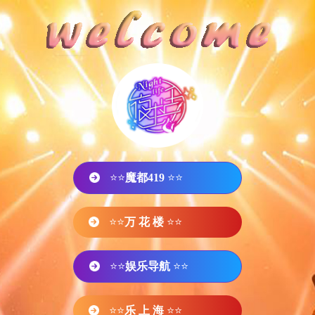
⭐⭐
魔都419
⭐⭐
⭐⭐
万 花 楼
⭐⭐
⭐⭐
娱乐导航
⭐⭐
⭐⭐
乐 上 海
⭐⭐