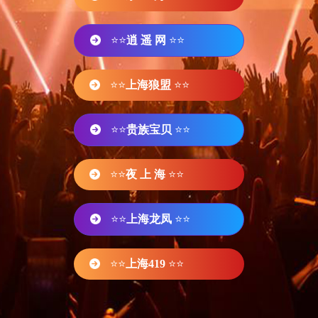
⭐⭐
逍 遥 网
⭐⭐
⭐⭐
上海狼盟
⭐⭐
⭐⭐
贵族宝贝
⭐⭐
⭐⭐
夜 上 海
⭐⭐
⭐⭐
上海龙凤
⭐⭐
⭐⭐
上海419
⭐⭐