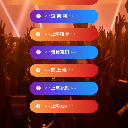
⭐⭐
逍 遥 网
⭐⭐
⭐⭐
上海狼盟
⭐⭐
⭐⭐
贵族宝贝
⭐⭐
⭐⭐
夜 上 海
⭐⭐
⭐⭐
上海龙凤
⭐⭐
⭐⭐
上海419
⭐⭐