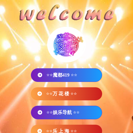
⭐⭐
魔都419
⭐⭐
⭐⭐
万 花 楼
⭐⭐
⭐⭐
娱乐导航
⭐⭐
⭐⭐
乐 上 海
⭐⭐