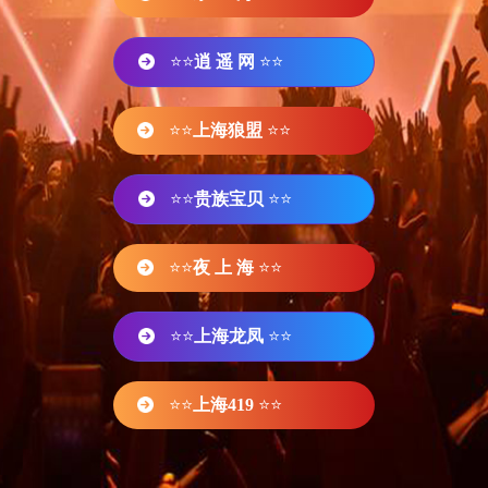
⭐⭐
逍 遥 网
⭐⭐
⭐⭐
上海狼盟
⭐⭐
⭐⭐
贵族宝贝
⭐⭐
⭐⭐
夜 上 海
⭐⭐
⭐⭐
上海龙凤
⭐⭐
⭐⭐
上海419
⭐⭐