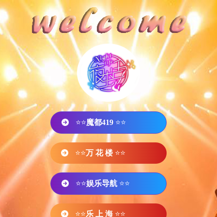
⭐⭐
魔都419
⭐⭐
⭐⭐
万 花 楼
⭐⭐
⭐⭐
娱乐导航
⭐⭐
⭐⭐
乐 上 海
⭐⭐