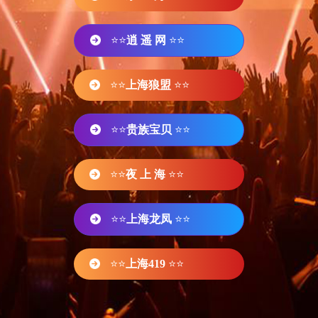
⭐⭐
逍 遥 网
⭐⭐
⭐⭐
上海狼盟
⭐⭐
⭐⭐
贵族宝贝
⭐⭐
⭐⭐
夜 上 海
⭐⭐
⭐⭐
上海龙凤
⭐⭐
⭐⭐
上海419
⭐⭐