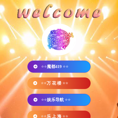
⭐⭐
魔都419
⭐⭐
⭐⭐
万 花 楼
⭐⭐
⭐⭐
娱乐导航
⭐⭐
⭐⭐
乐 上 海
⭐⭐