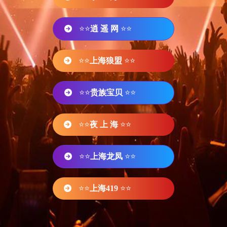
⭐⭐
逍 遥 网
⭐⭐
⭐⭐
上海狼盟
⭐⭐
⭐⭐
贵族宝贝
⭐⭐
⭐⭐
夜 上 海
⭐⭐
⭐⭐
上海龙凤
⭐⭐
⭐⭐
上海419
⭐⭐