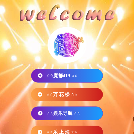
⭐⭐
魔都419
⭐⭐
⭐⭐
万 花 楼
⭐⭐
⭐⭐
娱乐导航
⭐⭐
⭐⭐
乐 上 海
⭐⭐