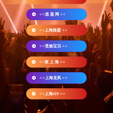
⭐⭐
逍 遥 网
⭐⭐
⭐⭐
上海狼盟
⭐⭐
⭐⭐
贵族宝贝
⭐⭐
⭐⭐
夜 上 海
⭐⭐
⭐⭐
上海龙凤
⭐⭐
⭐⭐
上海419
⭐⭐