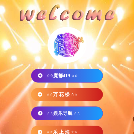
⭐⭐
魔都419
⭐⭐
⭐⭐
万 花 楼
⭐⭐
⭐⭐
娱乐导航
⭐⭐
⭐⭐
乐 上 海
⭐⭐