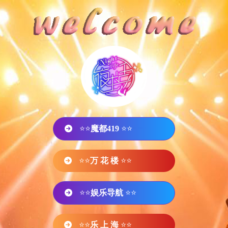
⭐⭐
魔都419
⭐⭐
⭐⭐
万 花 楼
⭐⭐
⭐⭐
娱乐导航
⭐⭐
⭐⭐
乐 上 海
⭐⭐