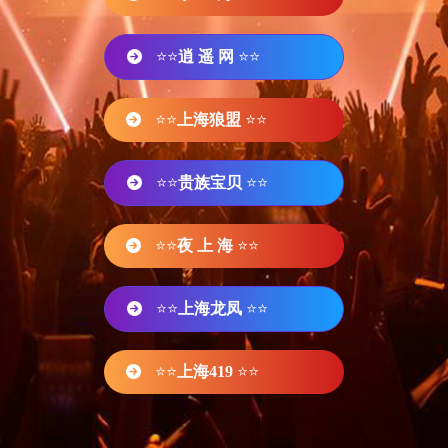
⭐⭐
逍 遥 网
⭐⭐
⭐⭐
上海狼盟
⭐⭐
⭐⭐
贵族宝贝
⭐⭐
⭐⭐
夜 上 海
⭐⭐
⭐⭐
上海龙凤
⭐⭐
⭐⭐
上海419
⭐⭐