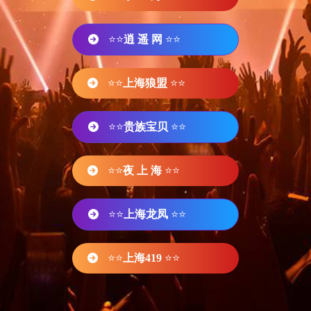
⭐⭐
逍 遥 网
⭐⭐
⭐⭐
上海狼盟
⭐⭐
⭐⭐
贵族宝贝
⭐⭐
⭐⭐
夜 上 海
⭐⭐
⭐⭐
上海龙凤
⭐⭐
⭐⭐
上海419
⭐⭐