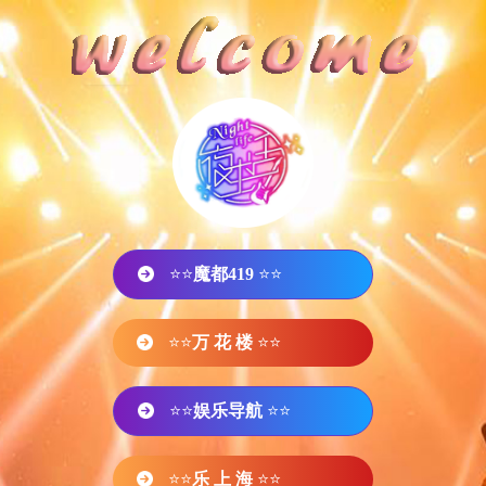
⭐⭐
魔都419
⭐⭐
⭐⭐
万 花 楼
⭐⭐
⭐⭐
娱乐导航
⭐⭐
⭐⭐
乐 上 海
⭐⭐