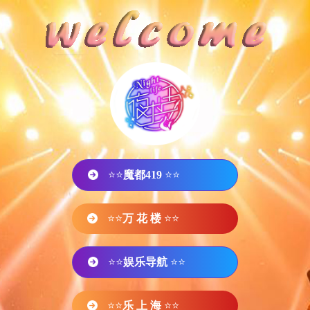
⭐⭐
魔都419
⭐⭐
⭐⭐
万 花 楼
⭐⭐
⭐⭐
娱乐导航
⭐⭐
⭐⭐
乐 上 海
⭐⭐