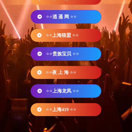
⭐⭐
逍 遥 网
⭐⭐
⭐⭐
上海狼盟
⭐⭐
⭐⭐
贵族宝贝
⭐⭐
⭐⭐
夜 上 海
⭐⭐
⭐⭐
上海龙凤
⭐⭐
⭐⭐
上海419
⭐⭐