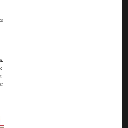
es
n,
ne
t
ar