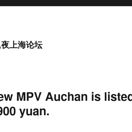
,夜上海论坛
ew MPV Auchan is liste
4900 yuan.