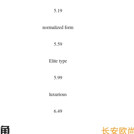
5.19
normalized form
5.59
Elite type
5.99
luxurious
6.49