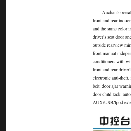
Auchan’s overall co
front and rear indoor
and the same color i
driver’s seat door an
outside rearview mirr
front manual independ
conditioners with wi
front and rear driver
electronic anti-theft,
belt, door ajar warni
door child lock, au
AUX/USB/Ipod extern