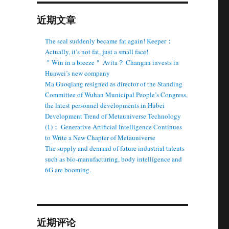
近期文章
The seal suddenly became fat again! Keeper：
Actually, it’s not fat, just a small face!
＂Win in a breeze＂ Avita？ Changan invests in
Huawei’s new company
Ma Guoqiang resigned as director of the Standing
Committee of Wuhan Municipal People’s Congress,
the latest personnel developments in Hubei
Development Trend of Metauniverse Technology
(1)： Generative Artificial Intelligence Continues
to Write a New Chapter of Metauniverse
The supply and demand of future industrial talents
such as bio-manufacturing, body intelligence and
6G are booming.
近期评论