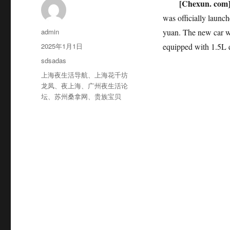
[Chexun. com
was officially launc
作
admin
yuan. The new car wil
者
发
2025年1月1日
equipped with 1.5L 
布
分
sdsadas
于
类
标
上海夜生活导航
、
上海花千坊
签
龙凤
、
夜上海
、
广州夜生活论
坛
、
苏州桑拿网
、
贵族宝贝