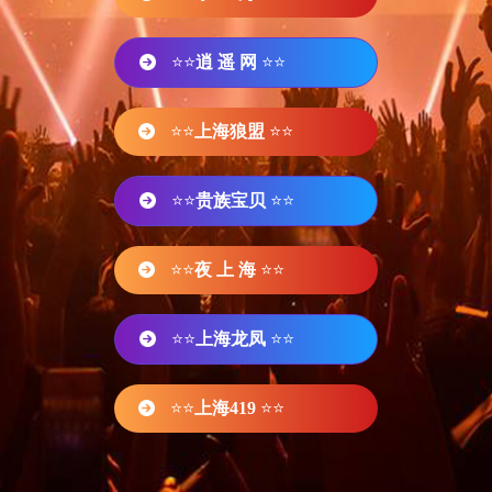
⭐⭐
逍 遥 网
⭐⭐
⭐⭐
上海狼盟
⭐⭐
⭐⭐
贵族宝贝
⭐⭐
⭐⭐
夜 上 海
⭐⭐
⭐⭐
上海龙凤
⭐⭐
⭐⭐
上海419
⭐⭐