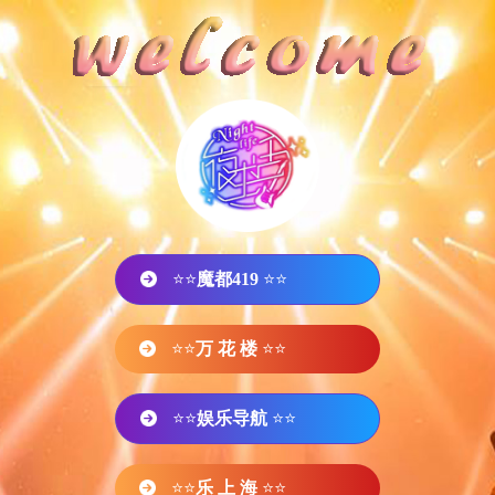
⭐⭐
魔都419
⭐⭐
⭐⭐
万 花 楼
⭐⭐
⭐⭐
娱乐导航
⭐⭐
⭐⭐
乐 上 海
⭐⭐