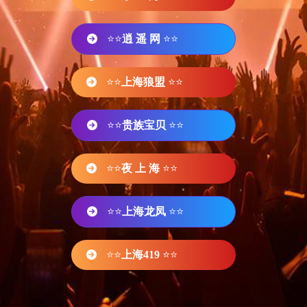
⭐⭐
逍 遥 网
⭐⭐
⭐⭐
上海狼盟
⭐⭐
⭐⭐
贵族宝贝
⭐⭐
⭐⭐
夜 上 海
⭐⭐
⭐⭐
上海龙凤
⭐⭐
⭐⭐
上海419
⭐⭐