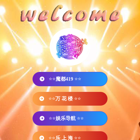
⭐⭐
魔都419
⭐⭐
⭐⭐
万 花 楼
⭐⭐
⭐⭐
娱乐导航
⭐⭐
⭐⭐
乐 上 海
⭐⭐