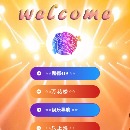
⭐⭐
魔都419
⭐⭐
⭐⭐
万 花 楼
⭐⭐
⭐⭐
娱乐导航
⭐⭐
⭐⭐
乐 上 海
⭐⭐