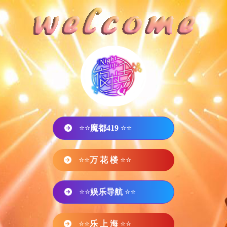
⭐⭐
魔都419
⭐⭐
⭐⭐
万 花 楼
⭐⭐
⭐⭐
娱乐导航
⭐⭐
⭐⭐
乐 上 海
⭐⭐