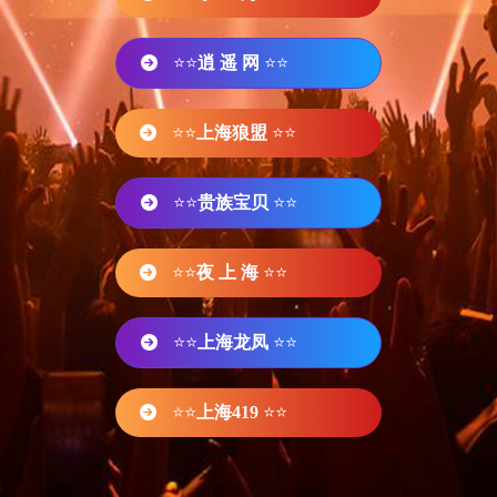
⭐⭐
逍 遥 网
⭐⭐
⭐⭐
上海狼盟
⭐⭐
⭐⭐
贵族宝贝
⭐⭐
⭐⭐
夜 上 海
⭐⭐
⭐⭐
上海龙凤
⭐⭐
⭐⭐
上海419
⭐⭐