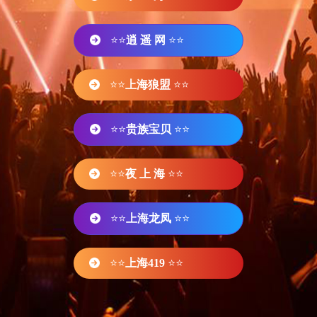
⭐⭐
逍 遥 网
⭐⭐
⭐⭐
上海狼盟
⭐⭐
⭐⭐
贵族宝贝
⭐⭐
⭐⭐
夜 上 海
⭐⭐
⭐⭐
上海龙凤
⭐⭐
⭐⭐
上海419
⭐⭐