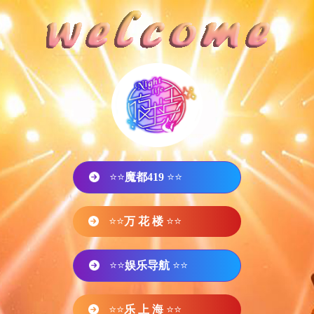
⭐⭐
魔都419
⭐⭐
⭐⭐
万 花 楼
⭐⭐
⭐⭐
娱乐导航
⭐⭐
⭐⭐
乐 上 海
⭐⭐