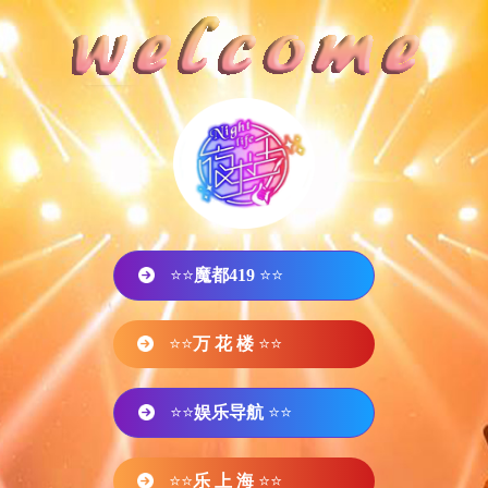
⭐⭐
魔都419
⭐⭐
⭐⭐
万 花 楼
⭐⭐
⭐⭐
娱乐导航
⭐⭐
⭐⭐
乐 上 海
⭐⭐