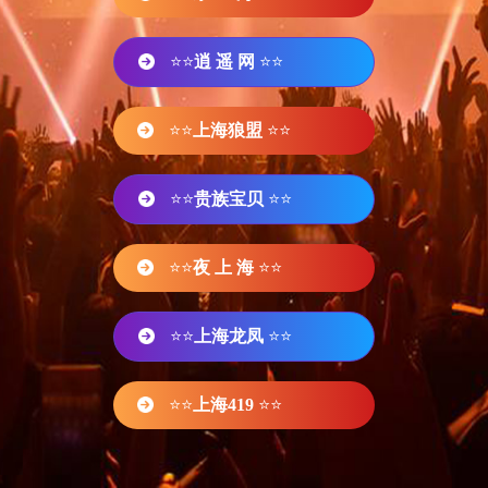
⭐⭐
逍 遥 网
⭐⭐
⭐⭐
上海狼盟
⭐⭐
⭐⭐
贵族宝贝
⭐⭐
⭐⭐
夜 上 海
⭐⭐
⭐⭐
上海龙凤
⭐⭐
⭐⭐
上海419
⭐⭐