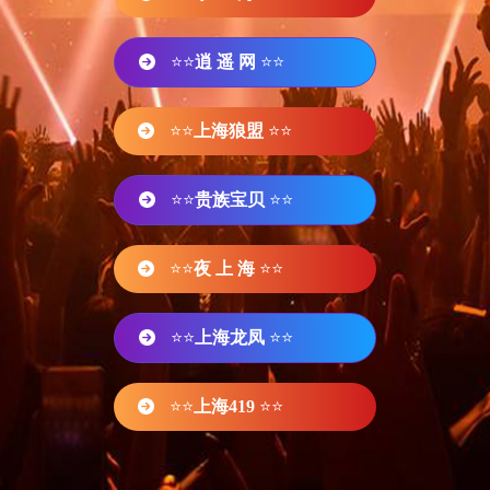
⭐⭐
逍 遥 网
⭐⭐
⭐⭐
上海狼盟
⭐⭐
⭐⭐
贵族宝贝
⭐⭐
⭐⭐
夜 上 海
⭐⭐
⭐⭐
上海龙凤
⭐⭐
⭐⭐
上海419
⭐⭐