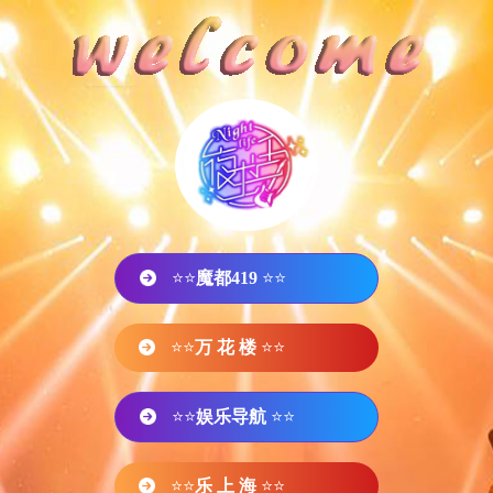
⭐⭐
魔都419
⭐⭐
⭐⭐
万 花 楼
⭐⭐
⭐⭐
娱乐导航
⭐⭐
⭐⭐
乐 上 海
⭐⭐