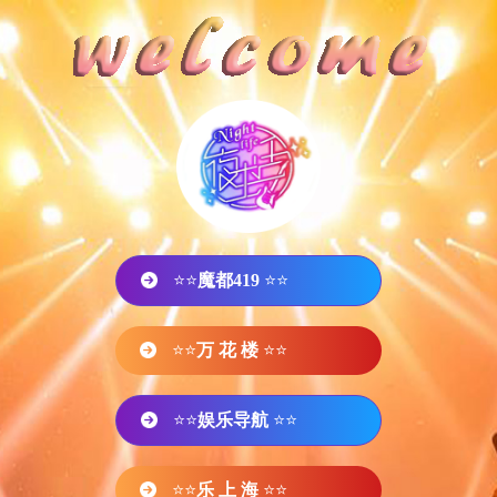
⭐⭐
魔都419
⭐⭐
⭐⭐
万 花 楼
⭐⭐
⭐⭐
娱乐导航
⭐⭐
⭐⭐
乐 上 海
⭐⭐