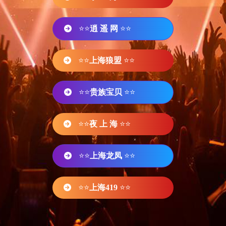
⭐⭐
逍 遥 网
⭐⭐
⭐⭐
上海狼盟
⭐⭐
⭐⭐
贵族宝贝
⭐⭐
⭐⭐
夜 上 海
⭐⭐
⭐⭐
上海龙凤
⭐⭐
⭐⭐
上海419
⭐⭐