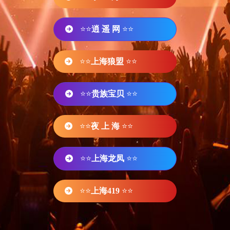
⭐⭐
逍 遥 网
⭐⭐
⭐⭐
上海狼盟
⭐⭐
⭐⭐
贵族宝贝
⭐⭐
⭐⭐
夜 上 海
⭐⭐
⭐⭐
上海龙凤
⭐⭐
⭐⭐
上海419
⭐⭐