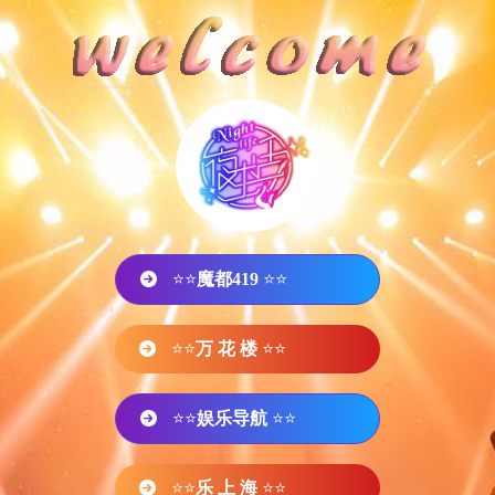
⭐⭐
魔都419
⭐⭐
⭐⭐
万 花 楼
⭐⭐
⭐⭐
娱乐导航
⭐⭐
⭐⭐
乐 上 海
⭐⭐