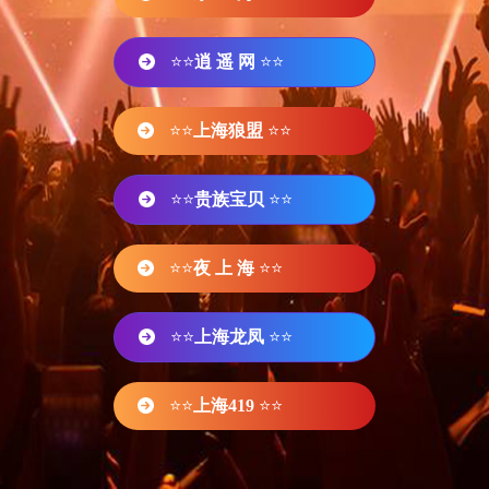
⭐⭐
逍 遥 网
⭐⭐
⭐⭐
上海狼盟
⭐⭐
⭐⭐
贵族宝贝
⭐⭐
⭐⭐
夜 上 海
⭐⭐
⭐⭐
上海龙凤
⭐⭐
⭐⭐
上海419
⭐⭐