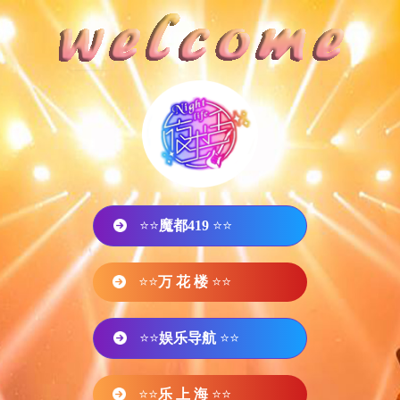
⭐⭐
魔都419
⭐⭐
⭐⭐
万 花 楼
⭐⭐
⭐⭐
娱乐导航
⭐⭐
⭐⭐
乐 上 海
⭐⭐