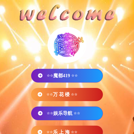
⭐⭐
魔都419
⭐⭐
⭐⭐
万 花 楼
⭐⭐
⭐⭐
娱乐导航
⭐⭐
⭐⭐
乐 上 海
⭐⭐