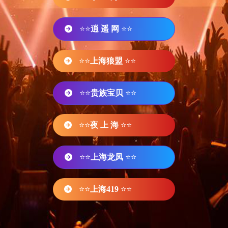
⭐⭐
逍 遥 网
⭐⭐
⭐⭐
上海狼盟
⭐⭐
⭐⭐
贵族宝贝
⭐⭐
⭐⭐
夜 上 海
⭐⭐
⭐⭐
上海龙凤
⭐⭐
⭐⭐
上海419
⭐⭐