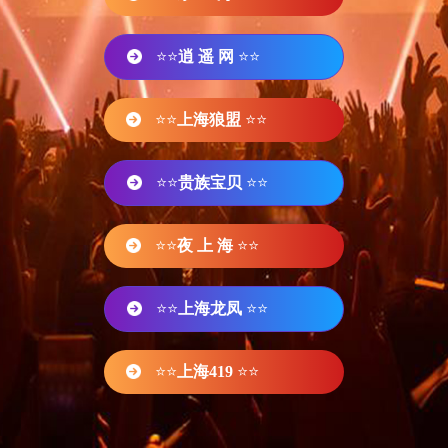
⭐⭐
逍 遥 网
⭐⭐
⭐⭐
上海狼盟
⭐⭐
⭐⭐
贵族宝贝
⭐⭐
⭐⭐
夜 上 海
⭐⭐
⭐⭐
上海龙凤
⭐⭐
⭐⭐
上海419
⭐⭐